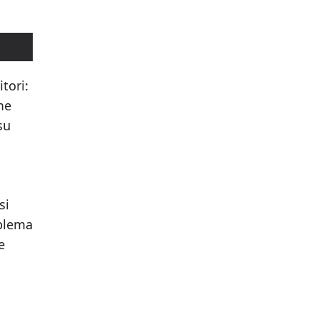
tori:
me
su
si
oblema
e