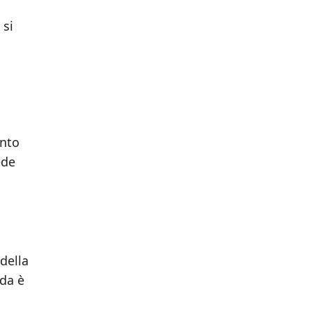
 si
into
ede
della
ida è