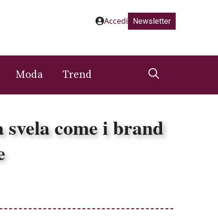
Accedi
Newsletter
Moda
Trend
a svela come i brand
e