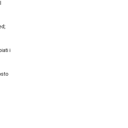
l
ed;
ati i
osto