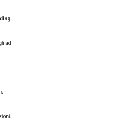
ading
li ad
he
ioni.