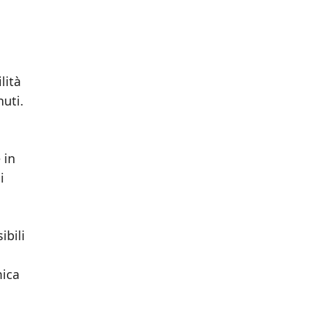
lità
nuti.
 in
i
ibili
mica