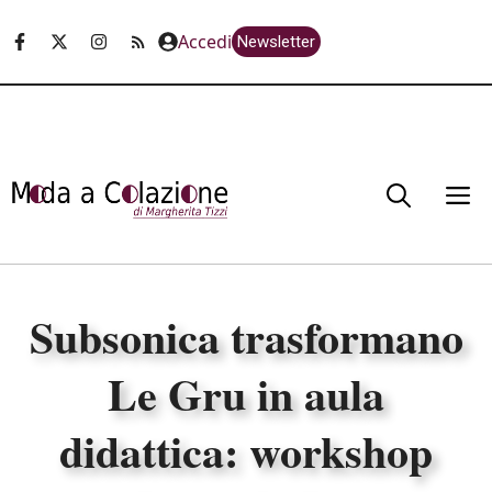
Vai
Accedi
Newsletter
al
contenuto
M
Subsonica trasformano
Le Gru in aula
didattica: workshop