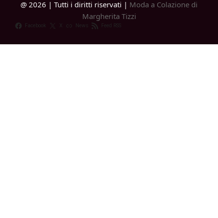
@ 2026 | Tutti i diritti riservati |
Moda a Colazione di
Margherita Tizzi
Facebook
X
News
Feed RSS