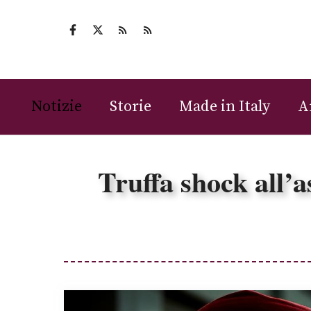
Vai
al
contenuto
Notizie
Storie
Made in Italy
A
Truffa shock all’a