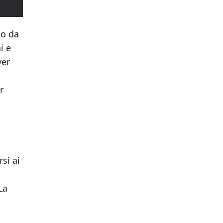
to da
i e
ver
r
si ai
La