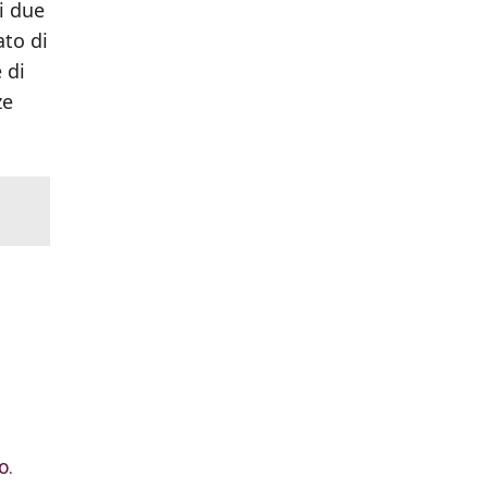
i due
ato di
 di
ze
o.