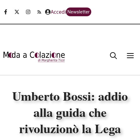
Vai
Accedi
Newsletter
al
contenuto
M
Umberto Bossi: addio
alla guida che
rivoluzionò la Lega