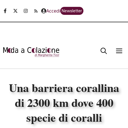
Vai
Accedi
Newsletter
al
contenuto
M
Una barriera corallina
di 2300 km dove 400
specie di coralli