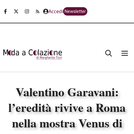
Vai
Accedi
Newsletter
al
contenuto
M
Valentino Garavani:
l’eredità rivive a Roma
nella mostra Venus di