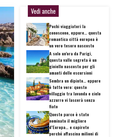
Vedi anche
Pochi viaggiatori la
conoscono, eppure… questa
romantica città europea è
un vero tesoro nascosto
A solo un’ora da Parigi,
questa valle segreta è un
gioiello nascosto per gli
amanti delle escursioni
Sembra un dipinto… eppure
è tutto vero: questo
villaggio tra lavanda e cielo
azzurro vi lascerà senza
fiato
Questo parco è stato
nominato il migliore
d’Europa… e capirete
perché affascina milioni di