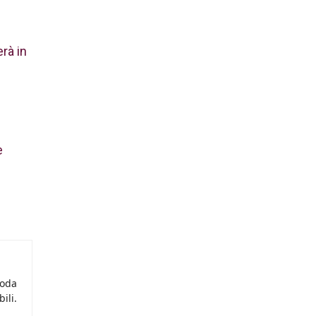
rà in
e
moda
ili.