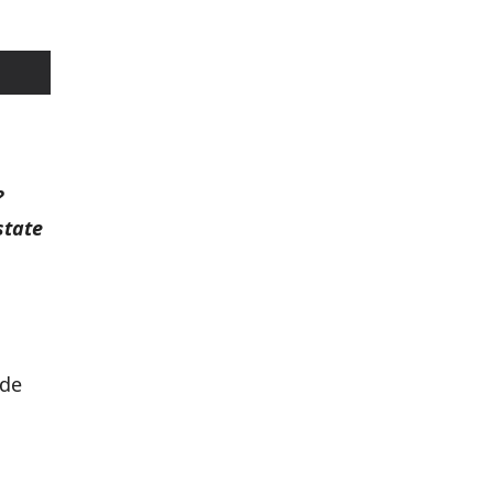
?
state
 de