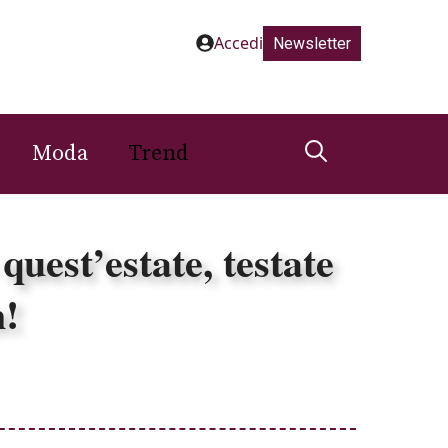
Accedi
Newsletter
Moda
Trend
quest’estate, testate
m!