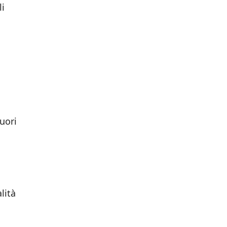
li
fuori
lità