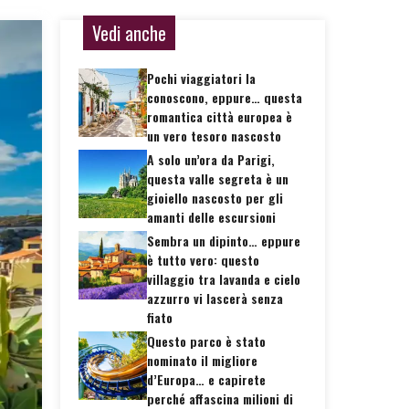
Vedi anche
Pochi viaggiatori la
conoscono, eppure… questa
romantica città europea è
un vero tesoro nascosto
A solo un’ora da Parigi,
questa valle segreta è un
gioiello nascosto per gli
amanti delle escursioni
Sembra un dipinto… eppure
è tutto vero: questo
villaggio tra lavanda e cielo
azzurro vi lascerà senza
fiato
Questo parco è stato
nominato il migliore
d’Europa… e capirete
perché affascina milioni di