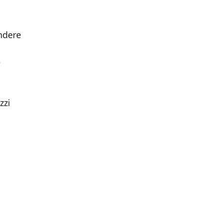
ndere
e
zzi