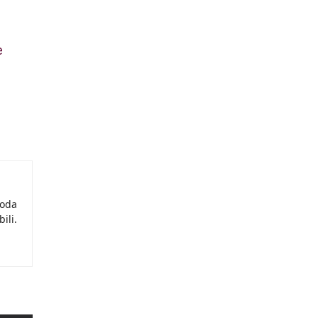
e
moda
ili.