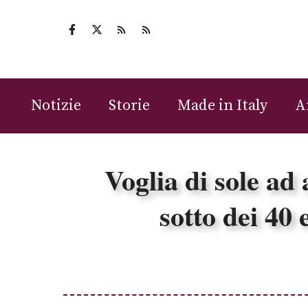
Vai
al
contenuto
Notizie
Storie
Made in Italy
A
Voglia di sole ad 
sotto dei 40 