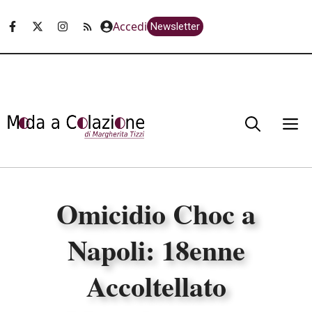
Vai
Accedi
Newsletter
al
contenuto
M
Omicidio Choc a
Napoli: 18enne
Accoltellato