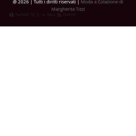
@ 2026 | Tutti i diritti riservati |
Moda a Colazione di
Margherita Tizzi
Facebook
X
News
Feed RSS