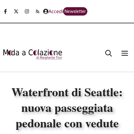
Vai
Accedi
Newsletter
al
contenuto
M
Waterfront di Seattle:
nuova passeggiata
pedonale con vedute