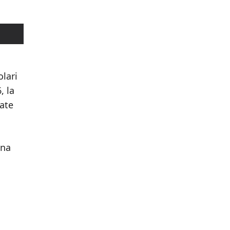
olari
, la
iate
una