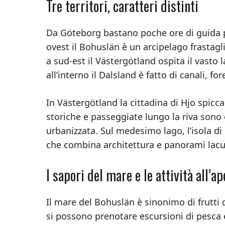
Tre territori, caratteri distinti
Da Göteborg bastano poche ore di guida pe
ovest il Bohuslän è un arcipelago frastaglia
a sud-est il Västergötland ospita il vasto 
all’interno il Dalsland è fatto di canali, fo
In Västergötland la cittadina di Hjo spicc
storiche e passeggiate lungo la riva sono
urbanizzata. Sul medesimo lago, l’isola di
che combina architettura e panorami lacus
I sapori del mare e le attività all’ap
Il mare del Bohuslän è sinonimo di frutti 
si possono prenotare escursioni di pesca 