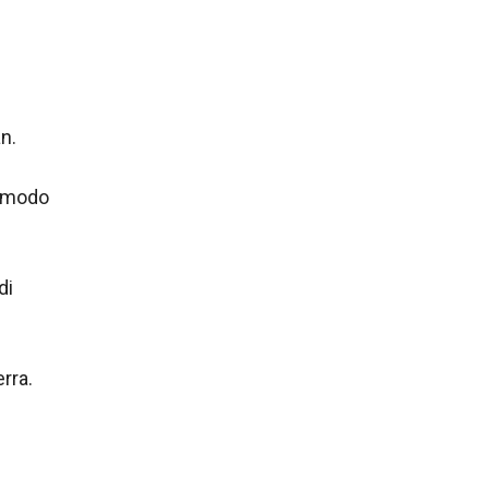
än.
comodo
di
rra.