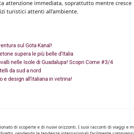
ta attenzione immediata, soprattutto mentre cresce
vizi turistici attenti all’ambiente.
ventura sul Göta Kanal!
etone supera le più belle d’Italia
Cavalli nelle Isole di Guadalupa! Scopri Come #3/4
stelli da sud a nord
 design all’italiana in vetrina!
onato di scoperte e di nuovi orizzonti. I suoi racconti di viaggi e 
 diretto, rendendo le tendenze internazionali facilmente comprensib