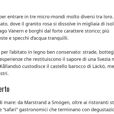
r entrare in tre micro-mondi molto diversi tra loro.
to, dove il granito rosa si dissolve in migliaia di isol
lago Vänern e borghi dal forte carattere storico; più
reste e specchi d’acqua tranquilli.
a per l’abitato in legno ben conservato: strade, botte
 esperienze che restituiscono il sapore di una Svezia
 Kållandsö custodisce il castello barocco di Läckö, m
tri.
erto
di mare: da Marstrand a Smögen, oltre ai ristoranti st
e “safari” gastronomici che terminano con degustazio