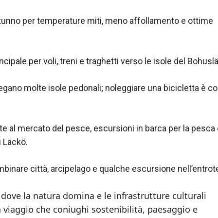
utunno per temperature miti, meno affollamento e ottime
cipale per voli, treni e traghetti verso le isole del Bohusl
legano molte isole pedonali; noleggiare una bicicletta è 
te al mercato del pesce, escursioni in barca per la pesca 
i Läckö.
binare città, arcipelago e qualche escursione nell’entrote
 dove la natura domina e le infrastrutture culturali
n viaggio che coniughi sostenibilità, paesaggio e