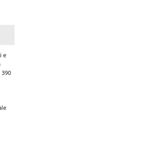
i e
a
i 390
ale