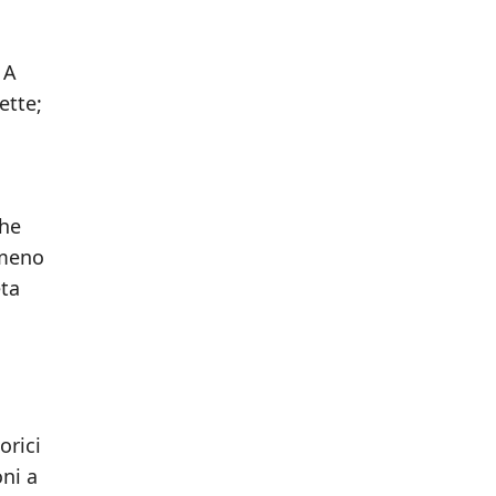
 A
ette;
ghe
 meno
eta
orici
ni a