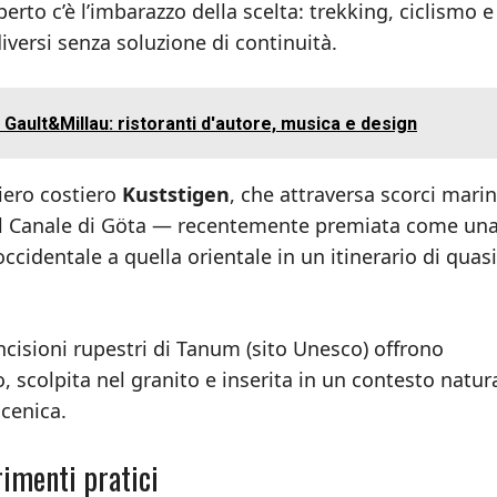
aperto c’è l’imbarazzo della scelta: trekking, ciclismo e
iversi senza soluzione di continuità.
 Gault&Millau: ristoranti d'autore, musica e design
tiero costiero
Kuststigen
, che attraversa scorci marin
ngo il Canale di Göta — recentemente premiata come un
ccidentale a quella orientale in un itinerario di quas
incisioni rupestri di Tanum (sito Unesco) offrono
, scolpita nel granito e inserita in un contesto natur
scenica.
rimenti pratici