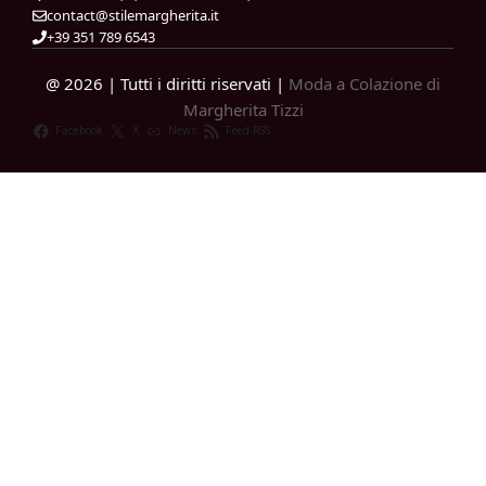
contact@stilemargherita.it
+39 351 789 6543
@ 2026 | Tutti i diritti riservati |
Moda a Colazione di
Margherita Tizzi
Facebook
X
News
Feed RSS