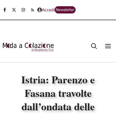
Vai
Accedi
Newsletter
al
contenuto
M
Istria: Parenzo e
Fasana travolte
dall’ondata delle