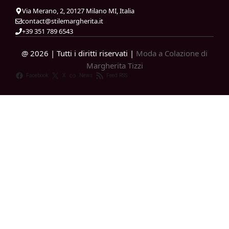
Via Merano, 2, 20127 Milano MI, Italia
contact@stilemargherita.it
+39 351 789 6543
@ 2026 | Tutti i diritti riservati |
Moda a Colazione di
Margherita Tizzi
Facebook
X
News
Feed RSS