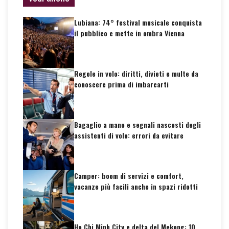
Lubiana: 74° festival musicale conquista
il pubblico e mette in ombra Vienna
Regole in volo: diritti, divieti e multe da
conoscere prima di imbarcarti
Bagaglio a mano e segnali nascosti degli
assistenti di volo: errori da evitare
Camper: boom di servizi e comfort,
vacanze più facili anche in spazi ridotti
Ho Chi Minh City e delta del Mekong: 10