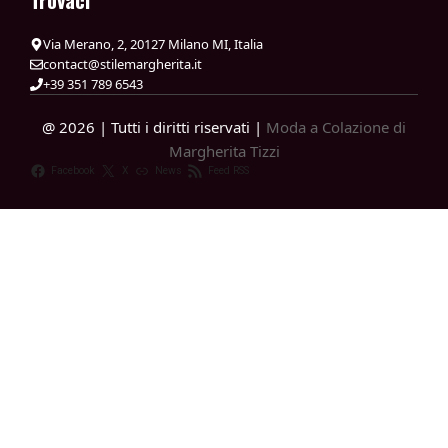
Trovaci
Via Merano, 2, 20127 Milano MI, Italia
contact@stilemargherita.it
+39 351 789 6543
@ 2026 | Tutti i diritti riservati |
Moda a Colazione di
Margherita Tizzi
Facebook
X
News
Feed RSS