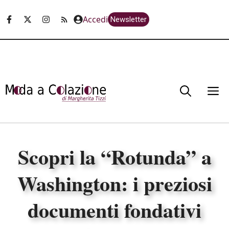
Vai
Accedi
Newsletter
al
contenuto
M
Scopri la “Rotunda” a
Washington: i preziosi
documenti fondativi