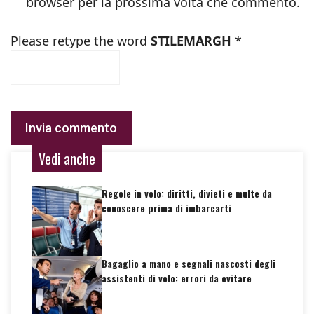
browser per la prossima volta che commento.
Please retype the word
STILEMARGH
*
Vedi anche
Regole in volo: diritti, divieti e multe da
conoscere prima di imbarcarti
Bagaglio a mano e segnali nascosti degli
assistenti di volo: errori da evitare