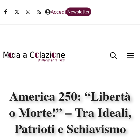
Vai
Accedi
Newsletter
al
contenuto
M
America 250: “Libertà
o Morte!” – Tra Ideali,
Patrioti e Schiavismo