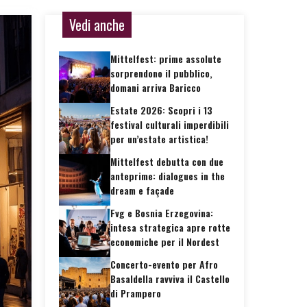
Vedi anche
Mittelfest: prime assolute
sorprendono il pubblico,
domani arriva Baricco
Estate 2026: Scopri i 13
festival culturali imperdibili
per un’estate artistica!
Mittelfest debutta con due
anteprime: dialogues in the
dream e façade
Fvg e Bosnia Erzegovina:
intesa strategica apre rotte
economiche per il Nordest
Concerto-evento per Afro
Basaldella ravviva il Castello
di Prampero