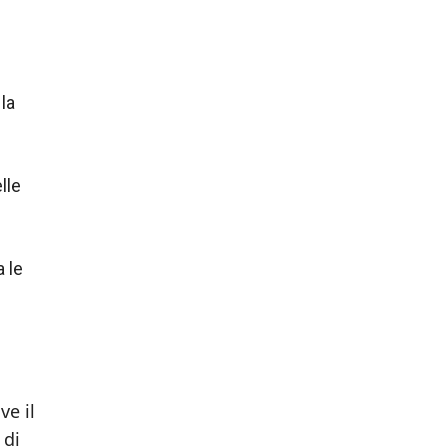
la
lle
a le
ve il
 di