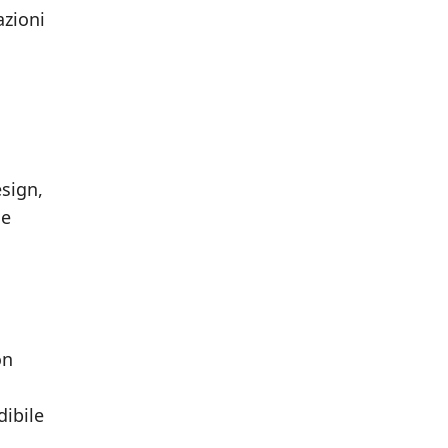
azioni
esign,
 e
on
a
dibile