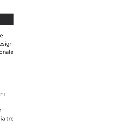
te
design
ionale
gni
n
ia tre