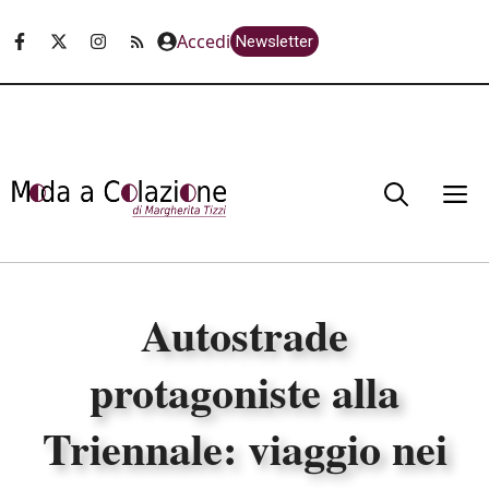
Vai
Accedi
Newsletter
al
contenuto
M
Autostrade
protagoniste alla
Triennale: viaggio nei