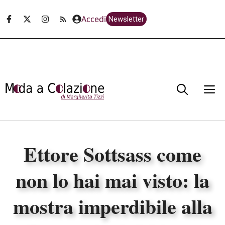
Vai
Accedi
Newsletter
al
contenuto
M
Ettore Sottsass come
non lo hai mai visto: la
mostra imperdibile alla