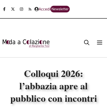
Vai
Accedi
Newsletter
al
contenuto
M
Colloqui 2026:
l’abbazia apre al
pubblico con incontri