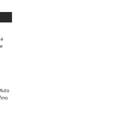
ma
 e
 Muto
fino