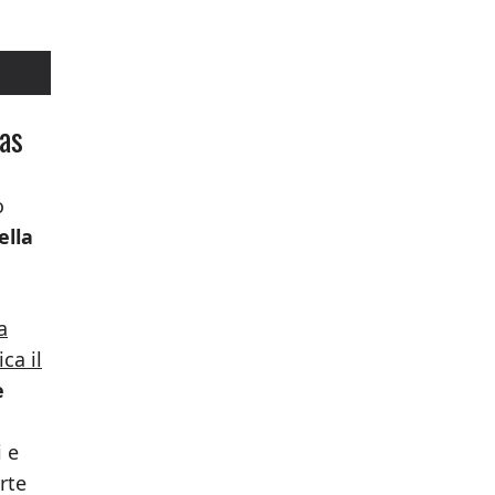
mas
o
ella
a
ca il
e
i e
rte