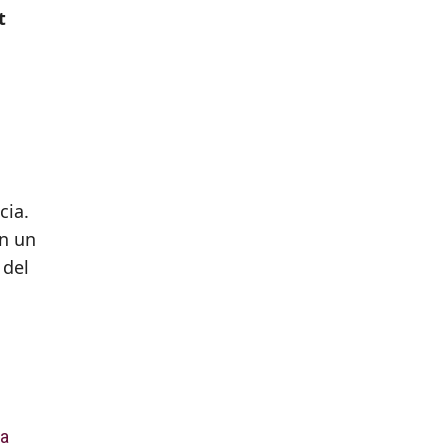
t
cia.
In un
 del
 a