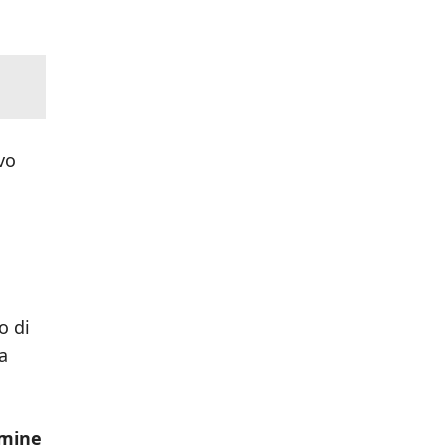
vo
o di
ia
lmine