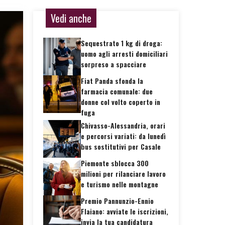
Vedi anche
Sequestrato 1 kg di droga:
uomo agli arresti domiciliari
sorpreso a spacciare
Fiat Panda sfonda la
farmacia comunale: due
donne col volto coperto in
fuga
Chivasso-Alessandria, orari
e percorsi variati: da lunedì
bus sostitutivi per Casale
Piemonte sblocca 300
milioni per rilanciare lavoro
e turismo nelle montagne
Premio Pannunzio-Ennio
Flaiano: avviate le iscrizioni,
invia la tua candidatura