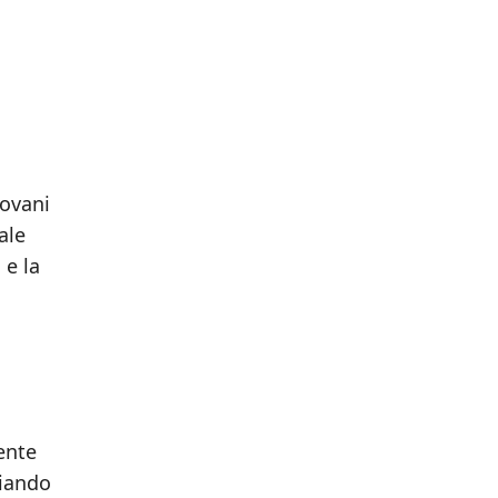
iovani
ale
 e la
dente
ciando