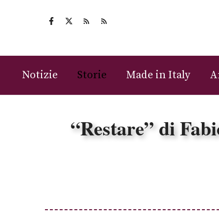
Vai
al
contenuto
Notizie
Storie
Made in Italy
A
“Restare” di Fab