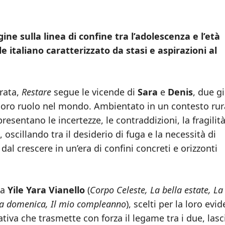
ne sulla linea di confine tra l’adolescenza e l’età
e italiano caratterizzato da stasi e aspirazioni al
rata,
Restare
segue le vicende di
Sara
e
Denis
, due g
l loro ruolo nel mondo. Ambientato in un contesto rur
presentano le incertezze, le contraddizioni, la fragilità
, oscillando tra il desiderio di fuga e la necessità di
l crescere in un’era di confini concreti e orizzonti
da
Yile Yara Vianello
(
Corpo Celeste, La bella estate, La
a domenica, Il mio compleanno
), scelti per la loro evi
ativa che trasmette con forza il legame tra i due, las