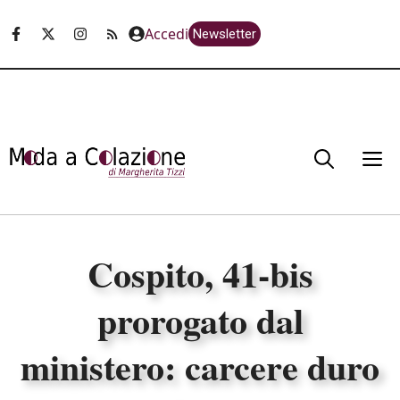
Vai
Accedi
Newsletter
al
contenuto
M
Cospito, 41-bis
prorogato dal
ministero: carcere duro