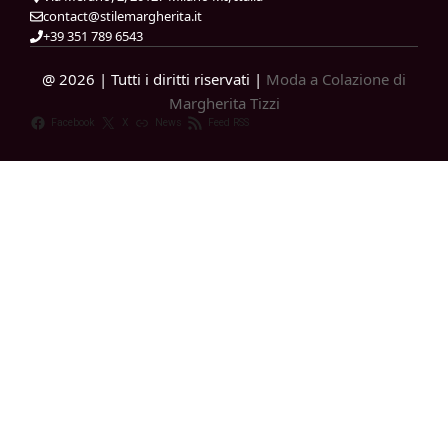
contact@stilemargherita.it
+39 351 789 6543
@ 2026 | Tutti i diritti riservati |
Moda a Colazione di
Margherita Tizzi
Facebook
X
News
Feed RSS