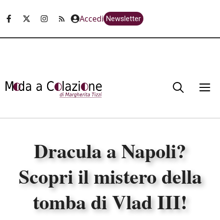
Vai
Accedi
Newsletter
al
contenuto
M
Dracula a Napoli?
Scopri il mistero della
tomba di Vlad III!