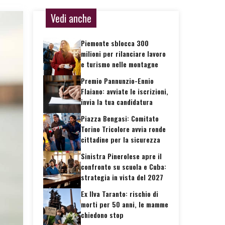
Vedi anche
Piemonte sblocca 300
milioni per rilanciare lavoro
e turismo nelle montagne
Premio Pannunzio-Ennio
Flaiano: avviate le iscrizioni,
invia la tua candidatura
Piazza Bengasi: Comitato
Torino Tricolore avvia ronde
cittadine per la sicurezza
Sinistra Pinerolese apre il
confronto su scuola e Cuba:
strategia in vista del 2027
Ex Ilva Taranto: rischio di
morti per 50 anni, le mamme
chiedono stop