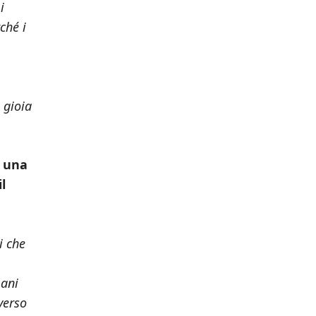
i
ché i
 gioia
, una
l
i che
mani
verso