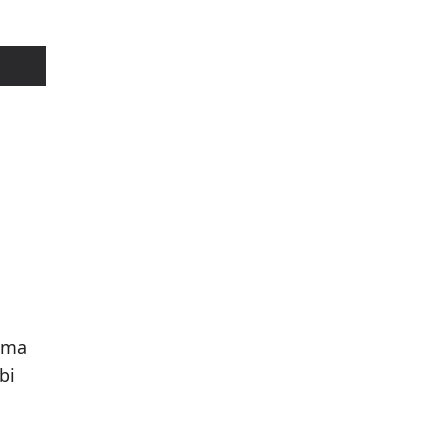
ema
bi