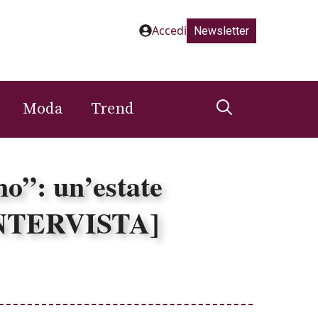
Accedi
Newsletter
Moda
Trend
o”: un’estate
[INTERVISTA]