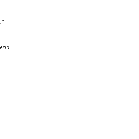
.”
erio