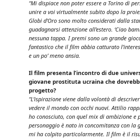
“Mi dispiace non poter essere a Torino di pe
unire a voi virtualmente subito dopo la proi
Globi d’Oro sono molto considerati dalla sta
guadagnarsi attenzione all’estero. ‘Ciao bamb
nessuna tappa. I premi sono un grande gioco
fantastico che il film abbia catturato l’inter
e un po’ meno ansia.
Il film presenta l’incontro di due univer
giovane prostituta ucraina che dovrebbe
progetto?
“L’ispirazione viene dalla volontà di descriver
vedere il mondo con occhi nuovi. Attilio rap
ho conosciuto, con quel mix di ambizione e pa
personaggio è nato in concomitanza con la gu
mi ha colpito particolarmente. Il film è il ri