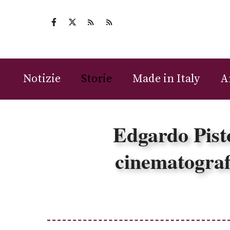
Vai
al
contenuto
Notizie
Storie
Made in Italy
A
Edgardo Pist
cinematograf