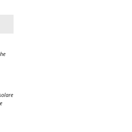
che
solare
re