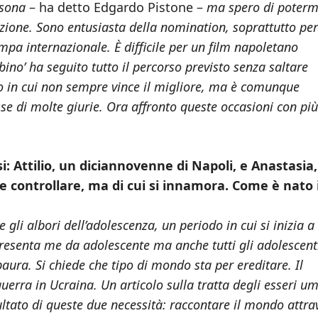
rsona
– ha detto Edgardo Pistone –
ma spero di poterm
ezione. Sono entusiasta della nomination, soprattutto per
mpa internazionale. È difficile per un film napoletano
ino’ ha seguito tutto il percorso previsto senza saltare
 in cui non sempre vince il migliore, ma è comunque
esse di molte giurie. Ora affronto queste occasioni con più
si: Attilio, un diciannovenne di Napoli, e Anastasia
 controllare, ma di cui si innamora. Come è nato i
e gli albori dell’adolescenza, un periodo in cui si inizia a
presenta me da adolescente ma anche tutti gli adolescent
ura. Si chiede che tipo di mondo sta per ereditare. Il
erra in Ucraina. Un articolo sulla tratta degli esseri u
sultato di queste due necessità: raccontare il mondo attra