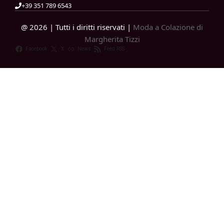
+39 351 789 6543
@ 2026 | Tutti i diritti riservati |
Moda a Colazione di
Margherita Tizzi
Facebook
X
News
Feed RSS