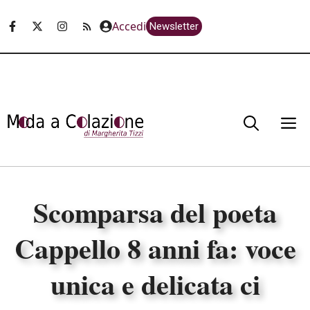
Vai
Accedi
Newsletter
al
contenuto
M
Scomparsa del poeta
Cappello 8 anni fa: voce
unica e delicata ci