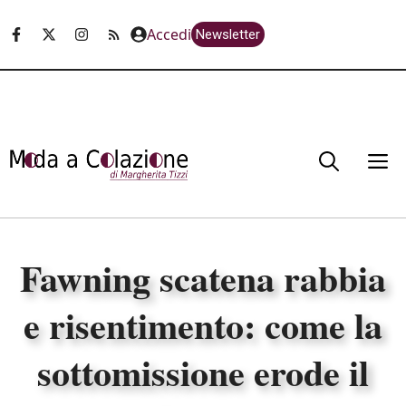
Vai
Accedi
Newsletter
al
contenuto
M
Fawning scatena rabbia
e risentimento: come la
sottomissione erode il