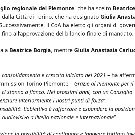
glio regionale del Piemonte
, che ha scelto
Beatric
e dalla Città di Torino, che ha designato
Giulia Anast
 Successivamente, il CdA ha eletto gli organi di gove
 fino all’approvazione del bilancio finale di mandato.
ta a
Beatrice Borgia
, mentre
Giulia Anastasia Carlu
 consolidamento e crescita iniziato nel 2021
– ha affer
Commission Torino Piemonte –
Grazie al Piemonte per il
e ci stanno a fianco. Nei prossimi anni, con un Consiglio
nziare ulteriormente i nostri punti di forza:
nsabilità. L’obiettivo è rafforzare e espandere la posizion
e audiovisivo a livello nazionale e internazionale
”.
one la possibilità di continuare e innovare l’ottimo lav