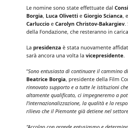
Le nomine sono state effettuate dal
Consi
Borgia
,
Luca Olivetti
e
Giorgio Scianca
, 
Carluccio
e
Carolyn Christov-Bakargiev
.
della Fondazione, che resteranno in carica
La
presidenza
è stata nuovamente affida
sarà ancora una volta la
vicepresidente
.
“
Sono entusiasta di continuare il cammino di
Beatrice Borgia
, presidente della Film 
rinnovato supporto e a tutte le istituzioni ch
altamente qualificato, ci impegneremo a pote
l’internazionalizzazione, la qualità e la respo
rilievo che il Piemonte già detiene nel settor
“Accolgo con grande entusiasmo e determinazi