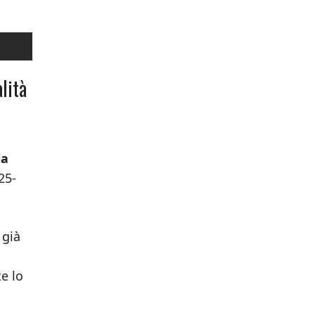
lità
la
25-
 già
e lo