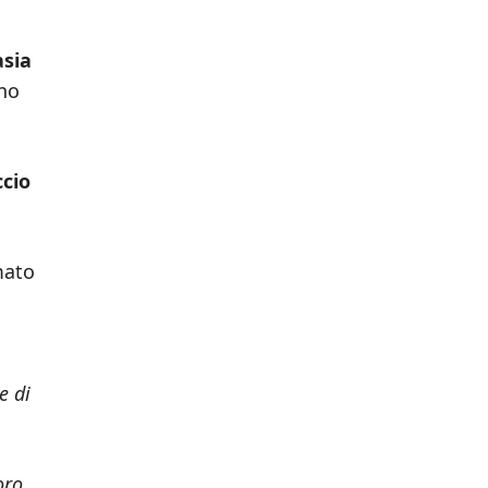
e
asia
rno
ccio
mato
e di
oro