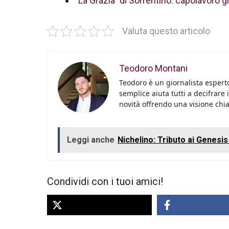
“La Grazia” di Sorrentino: capolavoro g
Valuta questo articolo
Teodoro Montani
Teodoro è un giornalista esperto
semplice aiuta tutti a decifrare 
novità offrendo una visione chiara
Leggi anche
Nichelino: Tributo ai Genesi
Condividi con i tuoi amici!