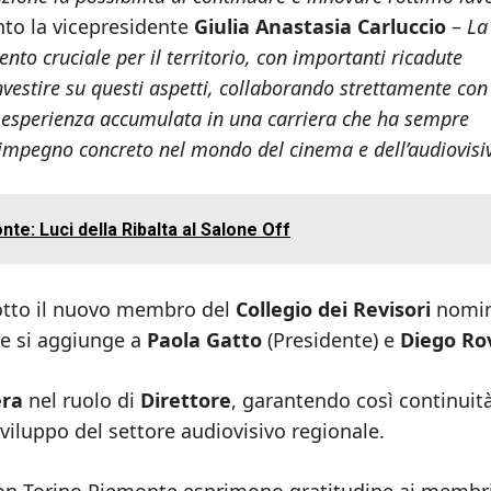
to la vicepresidente
Giulia Anastasia Carluccio
–
La
to cruciale per il territorio, con importanti ricadute
vestire su questi aspetti, collaborando strettamente con
mia esperienza accumulata in una carriera che ha sempre
impegno concreto nel mondo del cinema e dell’audiovisi
nte: Luci della Ribalta al Salone Off
dotto il nuovo membro del
Collegio dei Revisori
nomin
he si aggiunge a
Paola Gatto
(Presidente) e
Diego Ro
era
nel ruolo di
Direttore
, garantendo così continuit
sviluppo del settore audiovisivo regionale.
sion Torino Piemonte esprimono gratitudine ai membr