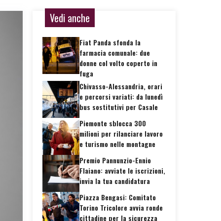
Vedi anche
Fiat Panda sfonda la
farmacia comunale: due
donne col volto coperto in
fuga
Chivasso-Alessandria, orari
e percorsi variati: da lunedì
bus sostitutivi per Casale
Piemonte sblocca 300
milioni per rilanciare lavoro
e turismo nelle montagne
Premio Pannunzio-Ennio
Flaiano: avviate le iscrizioni,
invia la tua candidatura
Piazza Bengasi: Comitato
Torino Tricolore avvia ronde
cittadine per la sicurezza