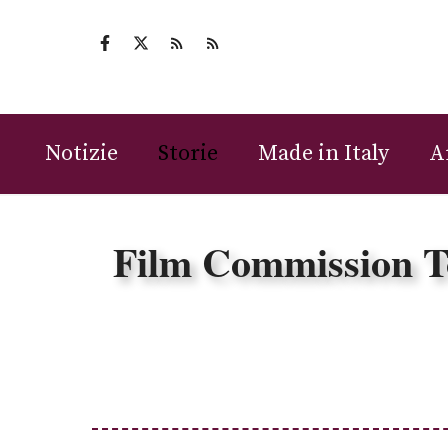
Vai
al
contenuto
Notizie
Storie
Made in Italy
A
Film Commission To