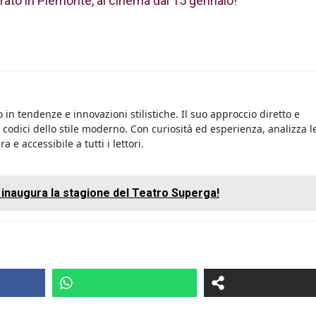
irato in Piemonte, al cinema dal 15 gennaio!
 in tendenze e innovazioni stilistiche. Il suo approccio diretto e
i codici dello stile moderno. Con curiosità ed esperienza, analizza l
 e accessibile a tutti i lettori.
s inaugura la stagione del Teatro Superga!