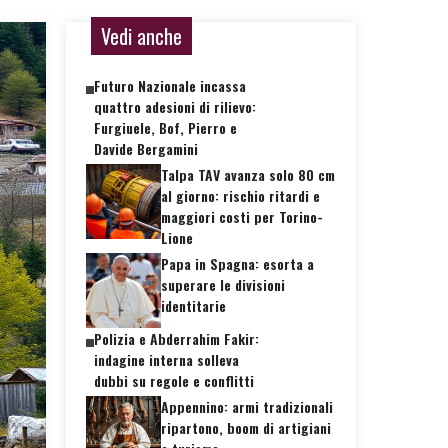
Vedi anche
Futuro Nazionale incassa
quattro adesioni di rilievo:
Furgiuele, Bof, Pierro e
Davide Bergamini
Talpa TAV avanza solo 80 cm
al giorno: rischio ritardi e
maggiori costi per Torino-
Lione
Papa in Spagna: esorta a
superare le divisioni
identitarie
Polizia e Abderrahim Fakir:
indagine interna solleva
dubbi su regole e conflitti
Appennino: armi tradizionali
ripartono, boom di artigiani