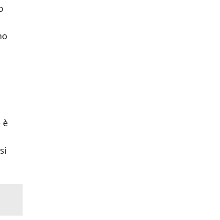
o
no
 è
si