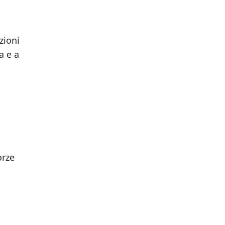
zioni
a e a
orze