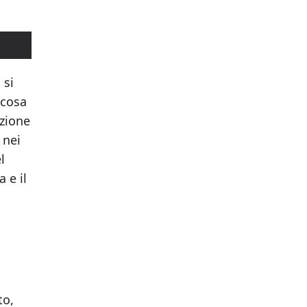
 si
lcosa
nzione
 nei
l
 e il
to,