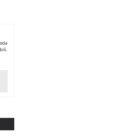
moda
ili.