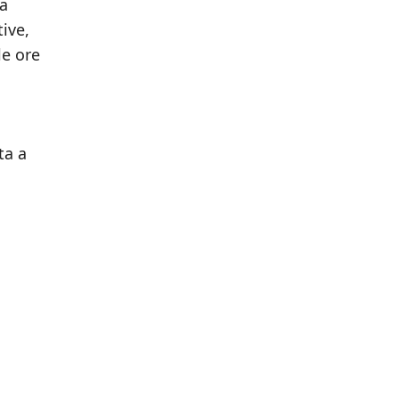
la
tive,
le ore
ta a