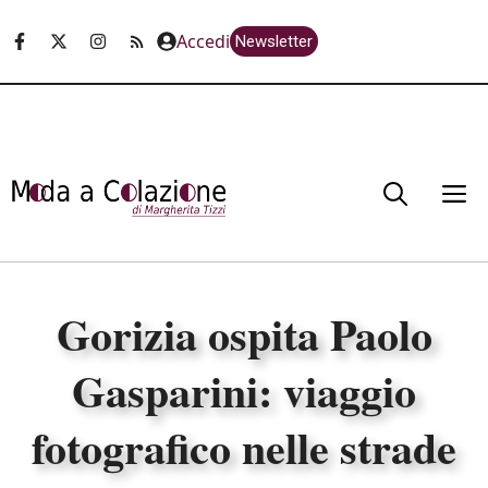
Vai
Accedi
Newsletter
al
contenuto
M
Gorizia ospita Paolo
Gasparini: viaggio
fotografico nelle strade