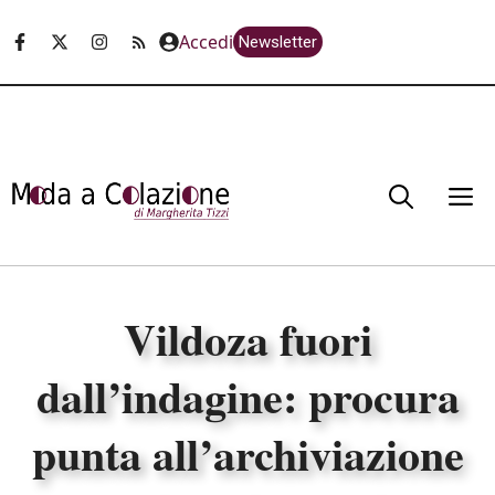
Vai
Accedi
Newsletter
al
contenuto
M
Vildoza fuori
dall’indagine: procura
punta all’archiviazione