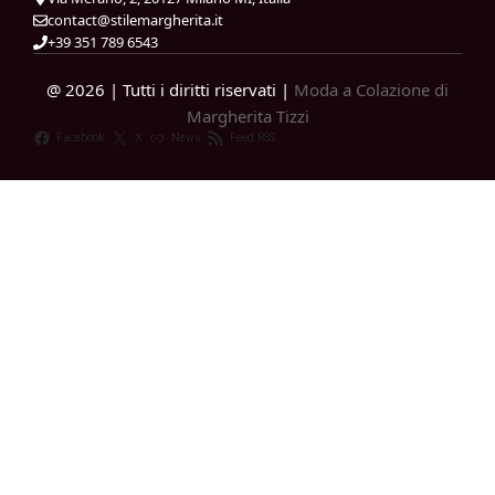
contact@stilemargherita.it
+39 351 789 6543
@ 2026 | Tutti i diritti riservati |
Moda a Colazione di
Margherita Tizzi
Facebook
X
News
Feed RSS