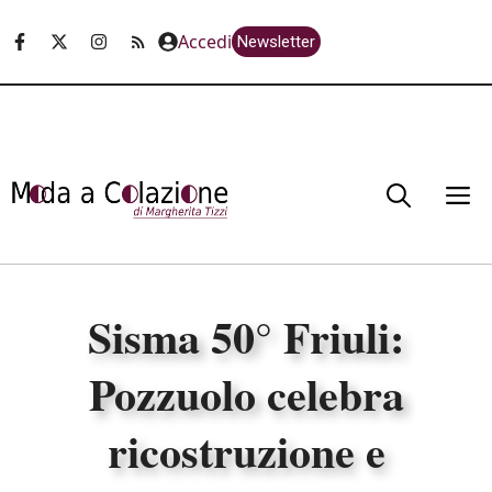
Vai
Accedi
Newsletter
al
contenuto
M
Sisma 50° Friuli:
Pozzuolo celebra
ricostruzione e