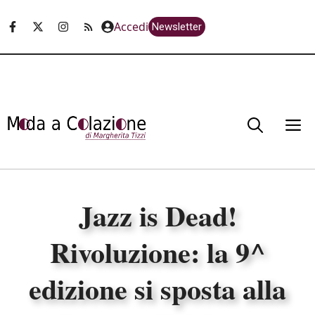
Vai
Accedi
Newsletter
al
contenuto
M
Jazz is Dead!
Rivoluzione: la 9^
edizione si sposta alla