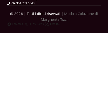
+39 351 789 6543
@ 2026 | Tutti i diritti riservati |
Moda a Colazione di
Margherita Tizzi
Facebook
X
News
Feed RSS