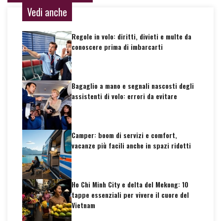
Vedi anche
Regole in volo: diritti, divieti e multe da
conoscere prima di imbarcarti
Bagaglio a mano e segnali nascosti degli
assistenti di volo: errori da evitare
Camper: boom di servizi e comfort,
vacanze più facili anche in spazi ridotti
Ho Chi Minh City e delta del Mekong: 10
tappe essenziali per vivere il cuore del
Vietnam