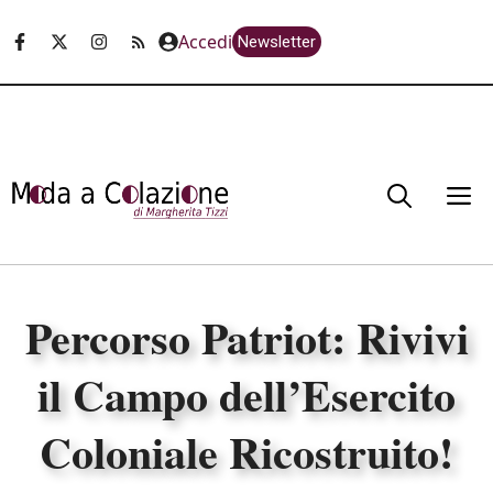
Vai
Accedi
Newsletter
al
contenuto
M
Percorso Patriot: Rivivi
il Campo dell’Esercito
Coloniale Ricostruito!