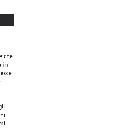
e che
a
in
iesce
e
li
oni
emi