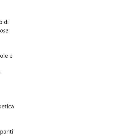
o di
cose
ole e
o
oetica
ipanti