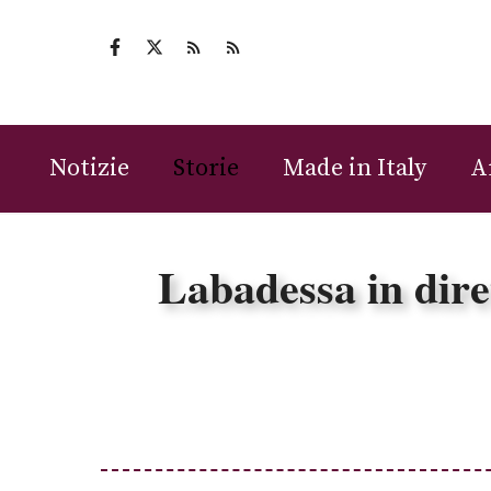
Vai
al
contenuto
Notizie
Storie
Made in Italy
A
Labadessa in diret