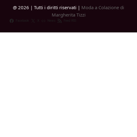
@ 2026 | Tutti i diritti riservati |
Moda a Colazione di
Margherita Tizzi
Facebook
X
News
Feed RSS