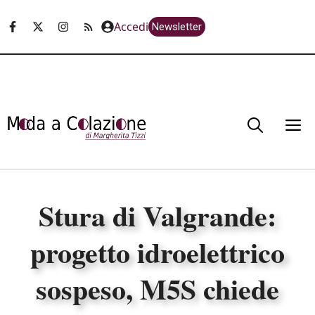
Vai
Accedi
Newsletter
al
contenuto
M
Stura di Valgrande:
progetto idroelettrico
sospeso, M5S chiede