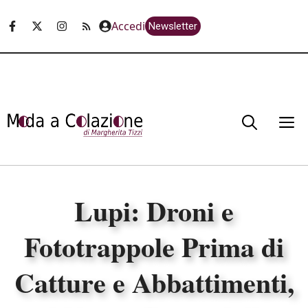
Vai
Accedi
Newsletter
al
contenuto
M
Lupi: Droni e
Fototrappole Prima di
Catture e Abbattimenti,