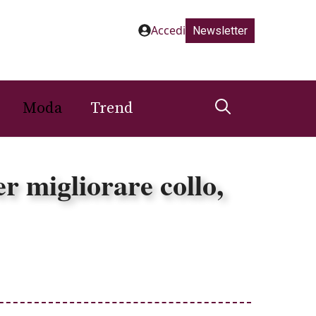
Accedi
Newsletter
Moda
Trend
er migliorare collo,