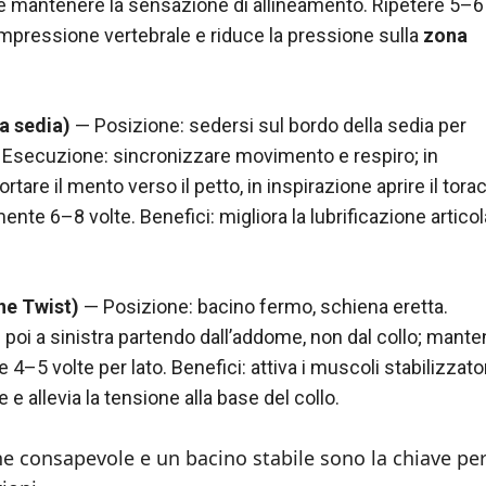
e mantenere la sensazione di allineamento. Ripetere 5–6 
compressione vertebrale e riduce la pressione sulla
zona
a sedia)
— Posizione: sedersi sul bordo della sedia per
. Esecuzione: sincronizzare movimento e respiro; in
tare il mento verso il petto, in inspirazione aprire il tora
nte 6–8 volte. Benefici: migliora la lubrificazione articol
ne Twist)
— Posizione: bacino fermo, schiena eretta.
 poi a sinistra partendo dall’addome, non dal collo; manten
4–5 volte per lato. Benefici: attiva i muscoli stabilizzato
e allevia la tensione alla base del collo.
ne consapevole e un bacino stabile sono la chiave pe