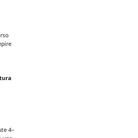
orso
epire
tura
ute 4–