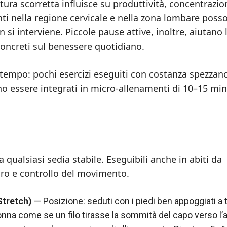
ura scorretta influisce su produttività, concentrazio
uenti nella regione cervicale e nella zona lombare poss
 si interviene. Piccole pause attive, inoltre, aiutano 
 concreti sul benessere quotidiano.
 tempo: pochi esercizi eseguiti con costanza spezzano
no essere integrati in micro-allenamenti di 10–15 min
 qualsiasi sedia stabile. Eseguibili anche in abiti da
piro e controllo del movimento.
Stretch)
— Posizione: seduti con i piedi ben appoggiati a t
onna come se un filo tirasse la sommità del capo verso l’a