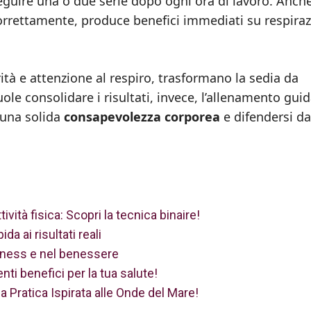
seguire una o due serie dopo ogni ora di lavoro. Anch
orrettamente, produce benefici immediati su respira
arità e attenzione al respiro, trasformano la sedia da
ole consolidare i risultati, invece, l’allenamento gui
e una solida
consapevolezza corporea
e difendersi da
ività fisica: Scopri la tecnica binaire!
a ai risultati reali
fitness e nel benessere
ti benefici per la tua salute!
a Pratica Ispirata alle Onde del Mare!