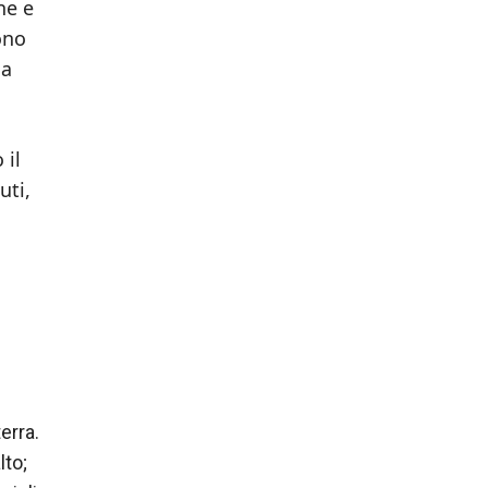
ne e
ono
la
 il
uti,
erra.
lto;