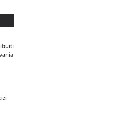
ibuiti
ivania
izi