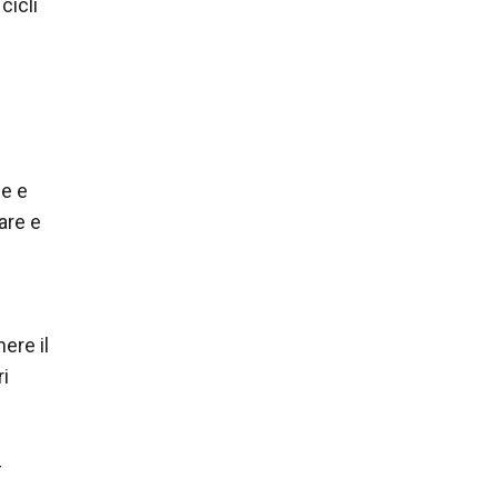
cicli
ce e
are e
ere il
ri
r