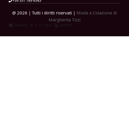
+39 351 789 6543
@ 2026 | Tutti i diritti riservati |
Moda a Colazione di
Margherita Tizzi
Facebook
X
News
Feed RSS