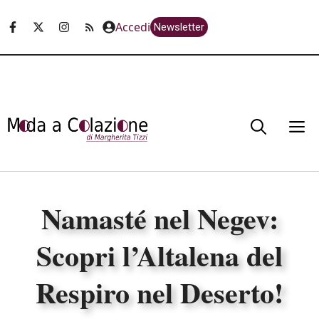
Vai
Accedi
Newsletter
al
contenuto
M
Namasté nel Negev:
Scopri l’Altalena del
Respiro nel Deserto!