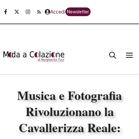
Vai
Accedi
Newsletter
al
contenuto
M
Musica e Fotografia
Rivoluzionano la
Cavallerizza Reale: