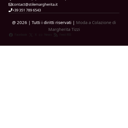
contact@stilemargherita.it
+39 351 789 6543
@ 2026 | Tutti i diritti riservati |
Moda a Colazione di
Margherita Tizzi
Facebook
X
News
Feed RSS