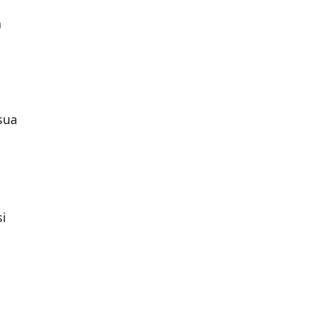
a
 sua
si