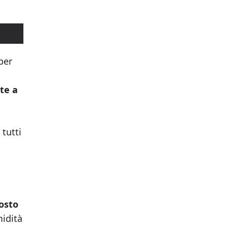
per
te a
 tutti
osto
midità