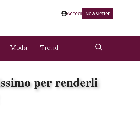
Accedi
Newsletter
Moda
Trend
issimo per renderli