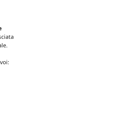
e
sciata
ale.
voi: