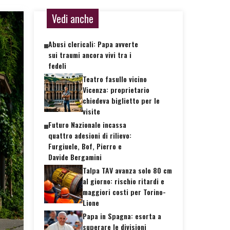
Vedi anche
Abusi clericali: Papa avverte
sui traumi ancora vivi tra i
fedeli
Teatro fasullo vicino
Vicenza: proprietario
chiedeva biglietto per le
visite
Futuro Nazionale incassa
quattro adesioni di rilievo:
Furgiuele, Bof, Pierro e
Davide Bergamini
Talpa TAV avanza solo 80 cm
al giorno: rischio ritardi e
maggiori costi per Torino-
Lione
Papa in Spagna: esorta a
superare le divisioni