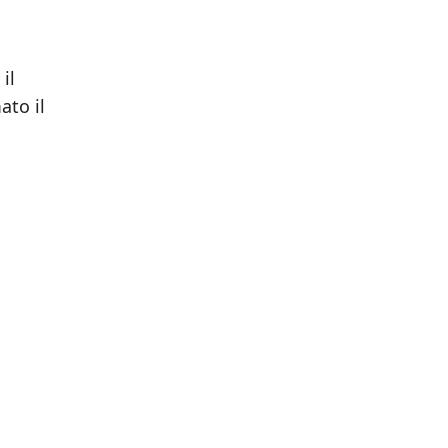
il
ato il