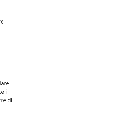
re
dare
e i
re di