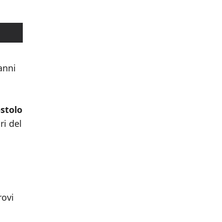
anni
stolo
ri del
rovi