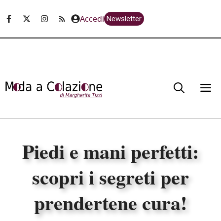
Vai
Accedi
Newsletter
al
contenuto
M
Piedi e mani perfetti:
scopri i segreti per
prendertene cura!