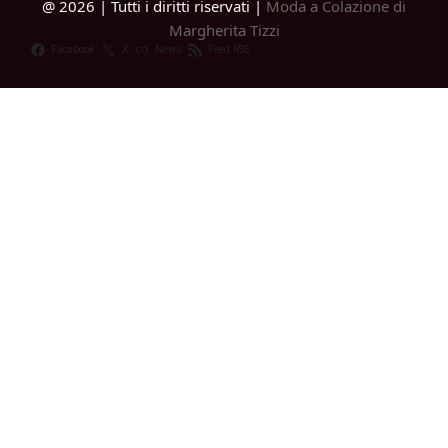
@ 2026 | Tutti i diritti riservati |
Moda a Colazione di
Margherita Tizzi
Facebook
X
News
Feed RSS