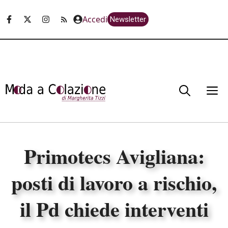
Vai
Accedi
Newsletter
al
contenuto
M
Primotecs Avigliana:
posti di lavoro a rischio,
il Pd chiede interventi