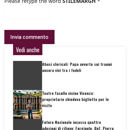
Please retype the word
STILEMARGH
*
Vedi anche
Abusi clericali: Papa avverte sui traumi
ancora vivi tra i fedeli
Teatro fasullo vicino Vicenza:
proprietario chiedeva biglietto per le
visite
Futuro Nazionale incassa quattro
adesioni di rilievo: Furgiuele, Bof, Pierro