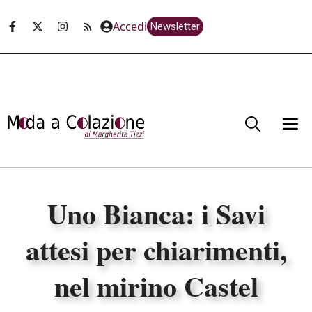
Vai
Accedi
Newsletter
al
contenuto
M
Uno Bianca: i Savi
attesi per chiarimenti,
nel mirino Castel