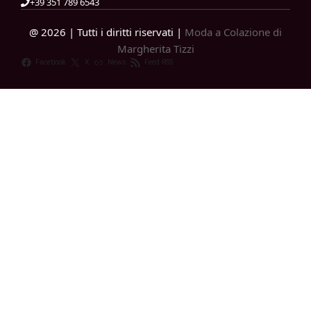
+39 351 789 6543
@ 2026 | Tutti i diritti riservati |
Moda a Colazione di
Margherita Tizzi
Facebook
X
News
Feed RSS